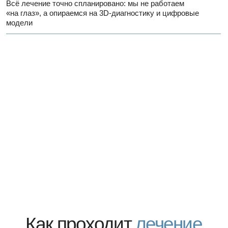
Как проходит
лечение
зубов в Пробел
на
реальном примере
ИСТОРИЯ ОДНОГО ПАЦИЕНТА
Пациент обратился к нам с просьбой удалить зуб
мудрости, но понимал, что проблемы с зубами
накопились. Ранняя потеря зубов может привести к
серьезным осложнениям в будущем, поэтому мы
составили комплексный план лечения:
терапия — восстановление каналов и сохранение
зубов,
хирургия — удаление несостоятельных зубов
и установка имплантов,
ортопедия — создание новой эстетики.