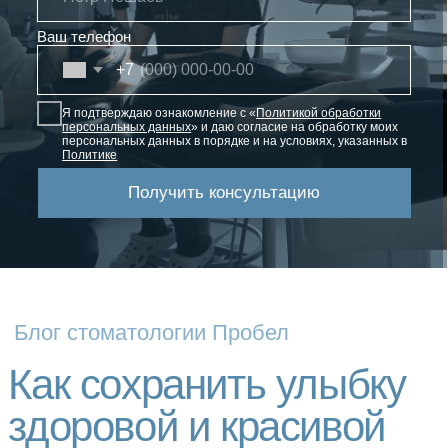
Отправить
Навигация
Услуги
О нас
Наши врачи
Наши работы
Контакты
клиники
Цены
Контакты
Москва, Ленинградский проспект, 29к1, ЖК
Пациентам
«Царская площадь» (корпус Екатерининский)
Динамо, Петровский парк — 5 минут пешком
Блог
Подземный паркинг для пациентов
Посмотреть на карте
8 499 130 88 77
Информация о методах оказаниия медицинской помощи,
видах медицинского вмешательства, их последствиях и
ожидаемых результатах оказания медицинской помощи
предоставляется пациенту (потребителю) лечащим врачом
*
(устно) и в виде Информированного добровольного согласия
на медицинское вмешательство (письменно).