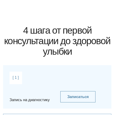
взгляд — всё логично. Но при внимательном разборе
оказалось: элайнеры проблему не решат.
Высота прикуса, анатомически узкое небо, функциональные
нарушения — всё это требовало совсем другого подхода.
Мы пересобрали план, подключили цифровое
моделирование и расширители.
Сегодня она — на пути к реальному, прогнозируемому
результату. Не «по шаблону», а по сути.
ДЛЯ НАС КАЖДЫЙ СЛУЧАЙ — ОТДЕЛЬНАЯ РАБОТА.
И ИМЕННО ЭТО ОТЛИЧАЕТ НАС ОТ БОЛЬШИНСТВА КЛИНИК.
Другие истории
Спросите
—
мы не скрываем