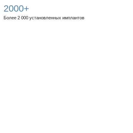
других клиник
БЕЗ СЛЕПКОВ И ДИСКОМФОРТА
Мы сканируем зубы специальным устройством прямо
во рту. Это быстро, точно и не вызывает рвотный рефлекс
ВСЁ ВИДНО НА ЭКРАНЕ
Фото и снимки обсуждаем вместе: вы понимаете, что
происходит, а не просто слушаете врача
ПОКАЗЫВАЕМ ЗАРАНЕЕ, КАК БУДУТ ВЫГЛЯДЕТЬ ЗУБЫ
Делаем 3D-модель вашей будущей улыбки до начала
лечения