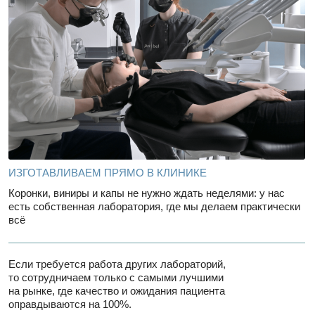
Нам доверяют
пациенты,
которые
раньше боялись
лечиться
Рейтинг на Яндекс
Рейтинг в Google
Рейтинг
картах
картах
в 2Гис