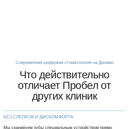
ИЗГОТАВЛИВАЕМ ПРЯМО В КЛИНИКЕ
Коронки, виниры и капы не нужно ждать неделями: у нас
есть собственная лаборатория, где мы делаем практически
всё
Если требуется работа других лабораторий,
то сотрудничаем только с самыми лучшими
на рынке, где качество и ожидания пациента
оправдываются на 100%.
КОНТРОЛЬ НА КАЖДОМ ЭТАПЕ
Лечим под микроскопом, используем стерильные