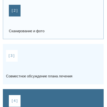
Блог стоматологии Пробел
Как сохранить улыбку
здоровой и красивой
All
Брекеты и элайнеры
Удаление зуба
Киста зуба