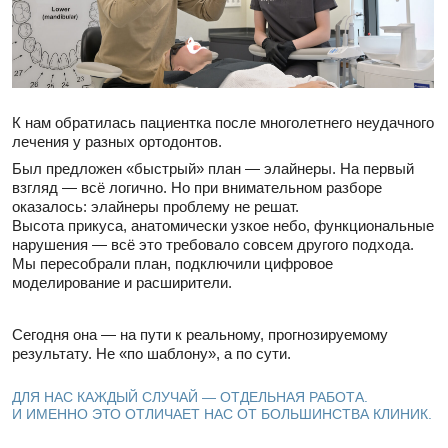
+7
Я подтверждаю ознакомление с «
Политикой обработки
персональных данных
» и даю согласие на обработку моих
персональных данных в порядке и на условиях, указанных в
Политике
Получить консультацию
Можно ли заранее увидеть
Нужно ли удалять
результат установки виниров: как
брекетами: когда 
планируют будущую улыбку
и можно ли избеж
Страх получить слишком белые, крупные
Перед брекетами нере
или неестественные виниры понятен.
удалить зубы мудрости
Сегодня форму, длину и оттенок зубов
здоровые премоляры. Р
можно спланировать заранее, создать
удаление восьмёрок д
цифровой Wax-Up и примерить будущую
оправдано, как ортодо
улыбку ещё до окончательной установки
щадящими способами и
керамических виниров.
второе мнение перед у
06.08.2026
03.08.2026