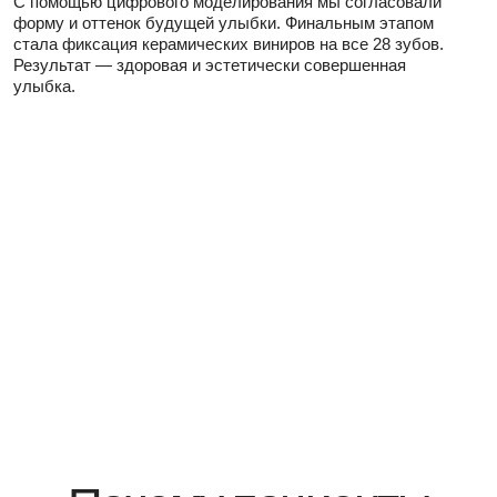
Мы — команда, которая делает цифровую стоматологию
понятной и честной.
Здесь работают не просто специалисты, а люди, которые
знают своих пациентов в лицо — и помнят каждую деталь.
Всё лечение — как для себя: с точностью, контролем
и заботой.
20+
Более 20 лет опыта в стоматологии
90%
Обращений по рекомендациям друзей и близких
2000+
Более 2 000 установленных имплантов