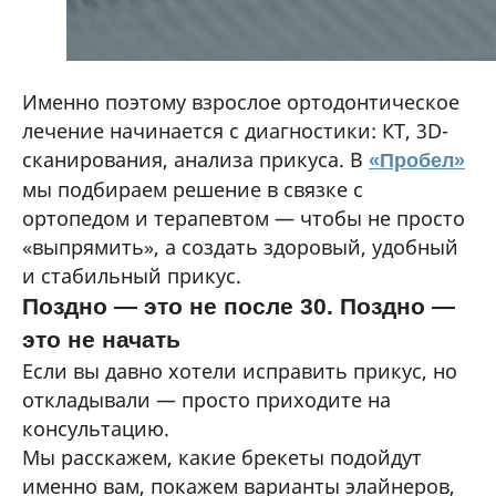
Именно поэтому взрослое ортодонтическое
лечение начинается с диагностики: КТ, 3D-
Контакты
клиники
сканирования, анализа прикуса. В
«Пробел»
мы подбираем решение в связке с
Москва, Ленинградский проспект, 29к1, ЖК
Записаться на прием
ортопедом и терапевтом — чтобы не просто
«Царская площадь» (корпус Екатерининский)
Динамо, Петровский парк — 5 минут пешком
«выпрямить», а создать здоровый, удобный
Подземный паркинг для пациентов
В ближайшее время мы вам перезвоним
и стабильный прикус.
и поможем подобрать время
Посмотреть на карте
Поздно — это не после 30. Поздно —
8 499 130 88 77
*
это не начать
Если вы давно хотели исправить прикус, но
откладывали — просто приходите на
консультацию.
Мы расскажем, какие брекеты подойдут
Я согласен с условиями
политики конфиденциальности
и
именно вам, покажем варианты элайнеров,
даю согласие на обработку персональных данных