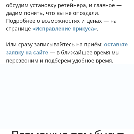
обсудим установку ретейнера, и главное —
дадим понять, что вы не опоздали.
Отправить
Подробнее о возможностях и ценах — на
Навигация
странице
.
«Исправление прикуса»
Услуги
Или сразу записывайтесь на приём:
оставьте
О нас
— в ближайшее время мы
заявку на сайте
Наши врачи
*Instagram продукт Meta Platforms, Inc. (организация
перезвоним и подберём удобное время.
признана экстремистской и запрещена на территории
РФ). Упоминание носит исключительно информационный
Наши работы
характер.
Цены
Контакты
Пациентам
Блог
Информация о методах оказаниия медицинской помощи,
видах медицинского вмешательства, их последствиях и
ожидаемых результатах оказания медицинской помощи
предоставляется пациенту (потребителю) лечащим врачом
(устно) и в виде Информированного добровольного