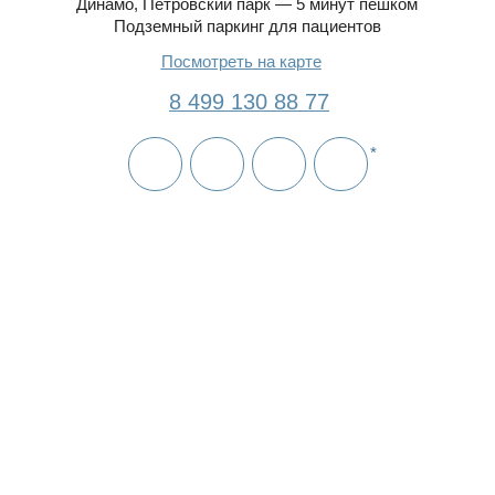
Записаться на прием
В ближайшее время мы вам перезвоним и
поможем подобрать время
*Instagram продукт Meta Platforms, Inc. (организация
признана экстремистской и запрещена на территории РФ).
Упоминание носит исключительно информационный
характер.
Я согласен с условиями
политики конфиденциальности
и
даю согласие на обработку персональных данных
Отправить