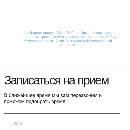
Навигация
Услуги
О нас
Наши врачи
Наши работы
Цены
Контакты
Пациентам
Блог
Информация о методах оказаниия медицинской помощи,
видах медицинского вмешательства, их последствиях и
ожидаемых результатах оказания медицинской помощи
предоставляется пациенту (потребителю) лечащим врачом
(устно) и в виде Информированного добровольного согласия
на медицинское вмешательство (письменно).
Политика конфиденциальности