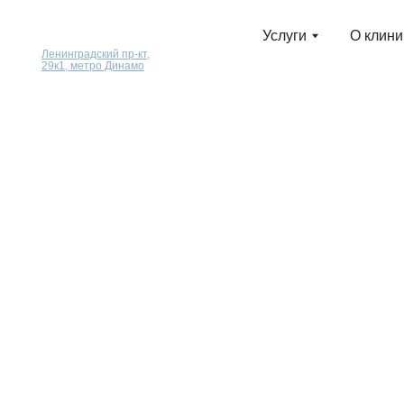
Услуги
Услуги
О клинике
О клинике
Н
Н
Ленинградский пр-кт,
29к1, метро Динамо