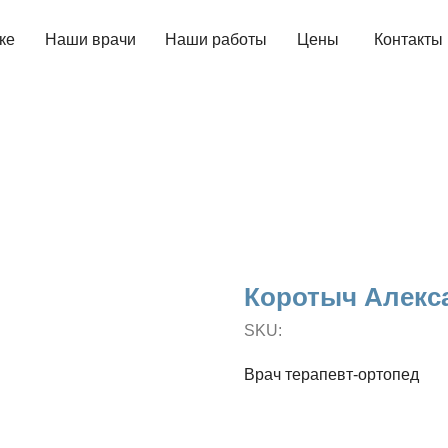
аши врачи
аши врачи
Наши работы
Наши работы
Цены
Цены
Контакты
Контакты
Блог
Блог
Коротыч Алекс
SKU:
Врач терапевт-ортопед