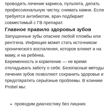
*
Контакты
проводить лечение кариеса, пульпита, делать
Пациентам
профессиональную чистку, снимать камни. Если
Блог
требуется антибиотик, врач подбирает
совместимый с ГВ препарат.
Главное правило здоровья зубов
Информация о методах оказаниия медицинской помощи,
видах медицинского вмешательства, их последствиях и
Запущенные зубы опаснее любой пломбы или
ожидаемых результатах оказания медицинской помощи
предоставляется пациенту (потребителю) лечащим врачом
рентгена. Инфекция может стать источником
(устно) и в виде Информированного добровольного согласия
на медицинское вмешательство (письменно).
хронического воспаления, которое влияет и на
маму, и на ребёнка.
Политика конфиденциальности
Беременность и кормление — не время
Согласие на обработку данных
откладывать заботу о себе. Безопасные методы
Разработка сайта
лечения зубов позволяют сохранить здоровье и
предотвратить серьёзные проблемы. В клинике
Probel мы:
*Instagram продукт Meta Platforms, Inc. (организация
признана экстремистской и запрещена на территории РФ).
Упоминание носит исключительно информационный
характер.
проводим диагностику без лишних