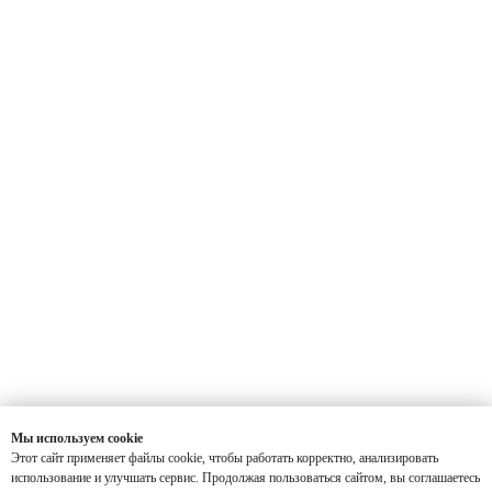
Записаться на прием
В ближайшее время мы вам перезвоним и
поможем подобрать время
Я согласен с условиями
политики конфиденциальности
и даю
Мы используем cookie
согласие на обработку персональных данных
Этот сайт применяет файлы cookie, чтобы работать корректно, анализировать
использование и улучшать сервис. Продолжая пользоваться сайтом, вы соглашаетесь